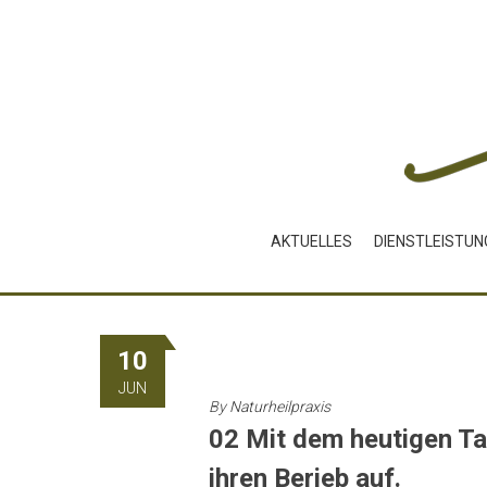
Skip
to
content
AKTUELLES
DIENSTLEISTUN
10
JUN
By
Naturheilpraxis
02 Mit dem heutigen Ta
ihren Berieb auf.