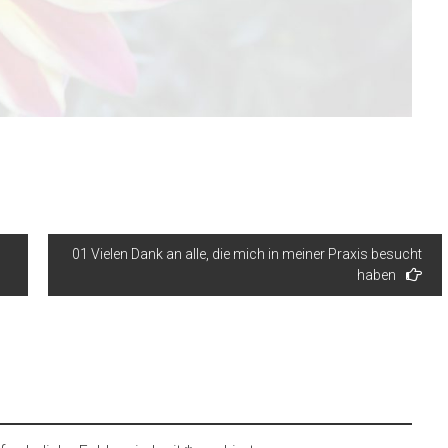
01 Vielen Dank an alle, die mich in meiner Praxis besucht
haben